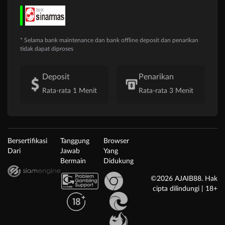
* Selama bank maintenance dan bank offline deposit dan penarikan
tidak dapat diproses
Deposit
Penarikan
Rata-rata 1 Menit
Rata-rata 3 Menit
Bersertifikasi
Tanggung
Browser
Dari
Jawab
Yang
Bermain
Didukung
©2026 AJAIB88. Hak
cipta dilindungi | 18+