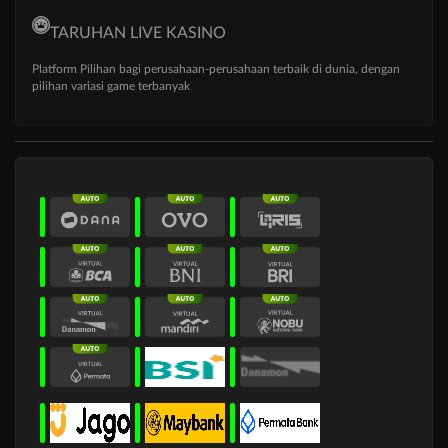
TARUHAN LIVE KASINO
Platform Pilihan bagi perusahaan-perusahaan terbaik di dunia, dengan
pilihan variasi game terbanyak