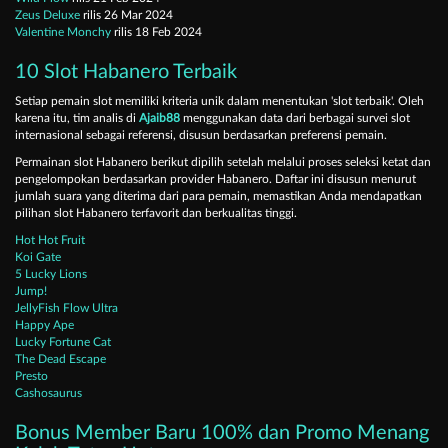
Zeus Deluxe
rilis 26 Mar 2024
Valentine Monchy
rilis 18 Feb 2024
10 Slot Habanero Terbaik
Setiap pemain slot memiliki kriteria unik dalam menentukan 'slot terbaik'. Oleh
karena itu, tim analis di
Ajaib88
menggunakan data dari berbagai survei slot
internasional sebagai referensi, disusun berdasarkan preferensi pemain.
Permainan slot Habanero berikut dipilih setelah melalui proses seleksi ketat dan
pengelompokan berdasarkan provider Habanero. Daftar ini disusun menurut
jumlah suara yang diterima dari para pemain, memastikan Anda mendapatkan
pilihan slot Habanero terfavorit dan berkualitas tinggi.
Hot Hot Fruit
Koi Gate
5 Lucky Lions
Jump!
JellyFish Flow Ultra
Happy Ape
Lucky Fortune Cat
The Dead Escape
Presto
Cashosaurus
Bonus Member Baru 100% dan Promo Menang