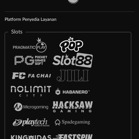
Platform Penyedia Layanan
Slots