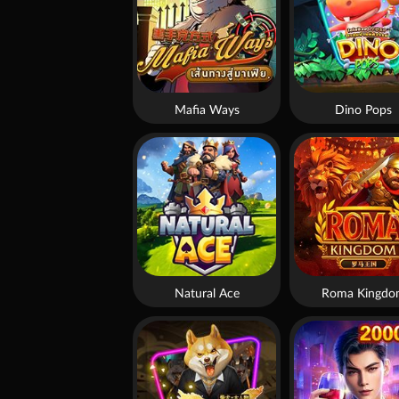
Mafia Ways
Dino Pops
Natural Ace
Roma Kingdo