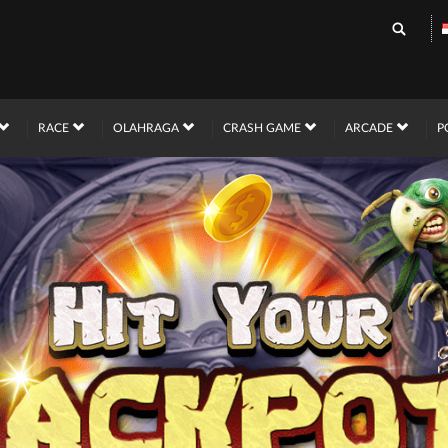
RACE
OLAHRAGA
CRASH GAME
ARCADE
P