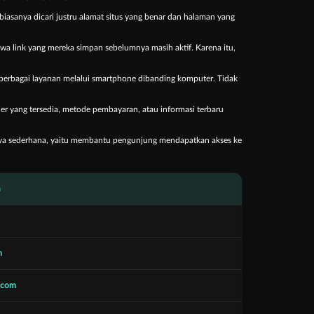
biasanya dicari justru alamat situs yang benar dan halaman yang
 link yang mereka simpan sebelumnya masih aktif. Karena itu,
 berbagai layanan melalui smartphone dibanding komputer. Tidak
r yang tersedia, metode pembayaran, atau informasi terbaru
ya sederhana, yaitu membantu pengunjung mendapatkan akses ke
n
m
l.com