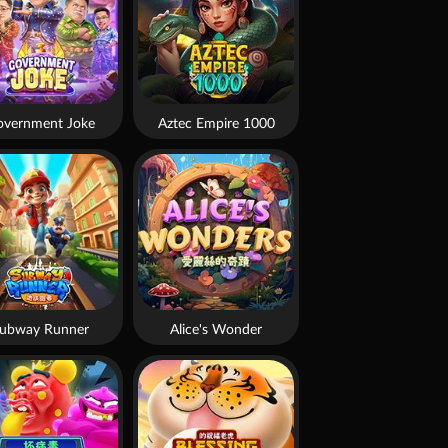
overnment Joke
Aztec Empire 1000
ubway Runner
Alice's Wonder