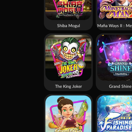
Shiba Mogul
The King Joker
Grand Shine