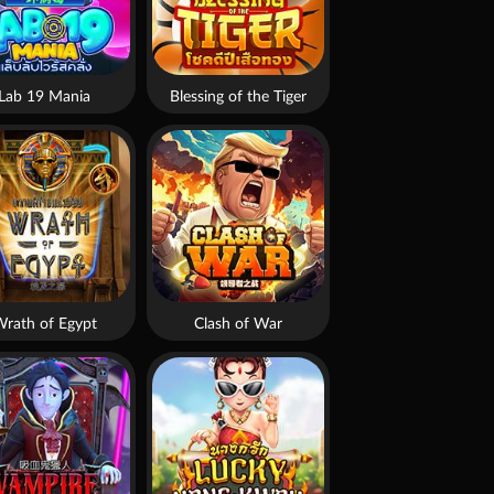
Lab 19 Mania
Blessing of the Tiger
rath of Egypt
Clash of War