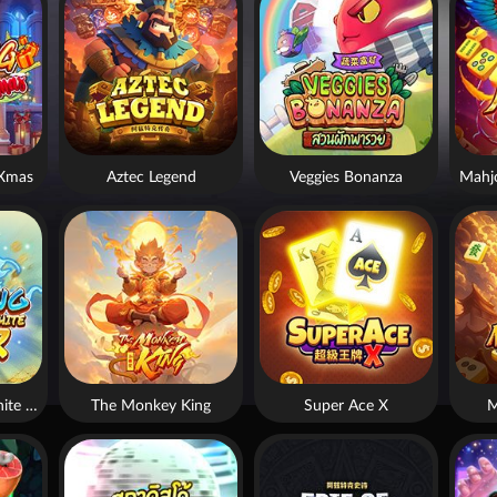
 Xmas
Aztec Legend
Veggies Bonanza
Mahjo
Mahjong of the White Tiger
The Monkey King
Super Ace X
M