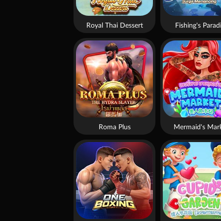
Royal Thai Dessert
Fishing's Parad
Roma Plus
Mermaid's Mar