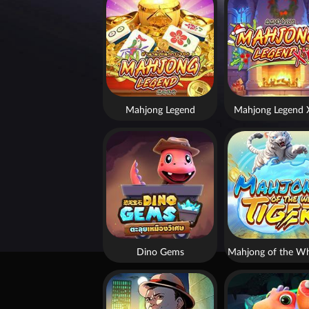
Mahjong Legend
Mahjong Legend
Dino Gems