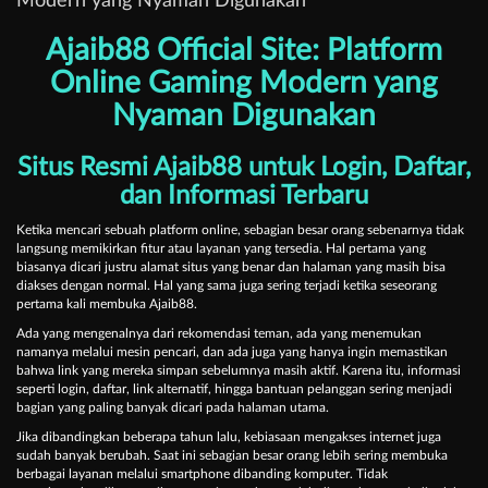
Modern yang Nyaman Digunakan
Ajaib88 Official Site: Platform
Online Gaming Modern yang
Nyaman Digunakan
Situs Resmi Ajaib88 untuk Login, Daftar,
dan Informasi Terbaru
Ketika mencari sebuah platform online, sebagian besar orang sebenarnya tidak
langsung memikirkan fitur atau layanan yang tersedia. Hal pertama yang
biasanya dicari justru alamat situs yang benar dan halaman yang masih bisa
diakses dengan normal. Hal yang sama juga sering terjadi ketika seseorang
pertama kali membuka Ajaib88.
Ada yang mengenalnya dari rekomendasi teman, ada yang menemukan
namanya melalui mesin pencari, dan ada juga yang hanya ingin memastikan
bahwa link yang mereka simpan sebelumnya masih aktif. Karena itu, informasi
seperti login, daftar, link alternatif, hingga bantuan pelanggan sering menjadi
bagian yang paling banyak dicari pada halaman utama.
Jika dibandingkan beberapa tahun lalu, kebiasaan mengakses internet juga
sudah banyak berubah. Saat ini sebagian besar orang lebih sering membuka
berbagai layanan melalui smartphone dibanding komputer. Tidak