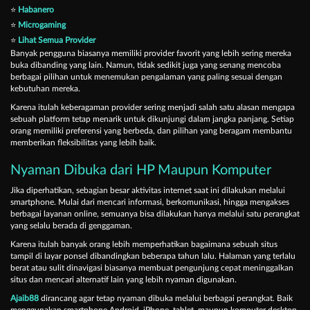
⭐
Habanero
⭐
Microgaming
⭐
Lihat Semua Provider
Banyak pengguna biasanya memiliki provider favorit yang lebih sering mereka
buka dibanding yang lain. Namun, tidak sedikit juga yang senang mencoba
berbagai pilihan untuk menemukan pengalaman yang paling sesuai dengan
kebutuhan mereka.
Karena itulah keberagaman provider sering menjadi salah satu alasan mengapa
sebuah platform tetap menarik untuk dikunjungi dalam jangka panjang. Setiap
orang memiliki preferensi yang berbeda, dan pilihan yang beragam membantu
memberikan fleksibilitas yang lebih baik.
Nyaman Dibuka dari HP Maupun Komputer
Jika diperhatikan, sebagian besar aktivitas internet saat ini dilakukan melalui
smartphone. Mulai dari mencari informasi, berkomunikasi, hingga mengakses
berbagai layanan online, semuanya bisa dilakukan hanya melalui satu perangkat
yang selalu berada di genggaman.
Karena itulah banyak orang lebih memperhatikan bagaimana sebuah situs
tampil di layar ponsel dibandingkan beberapa tahun lalu. Halaman yang terlalu
berat atau sulit dinavigasi biasanya membuat pengunjung cepat meninggalkan
situs dan mencari alternatif lain yang lebih nyaman digunakan.
Ajaib88
dirancang agar tetap nyaman dibuka melalui berbagai perangkat. Baik