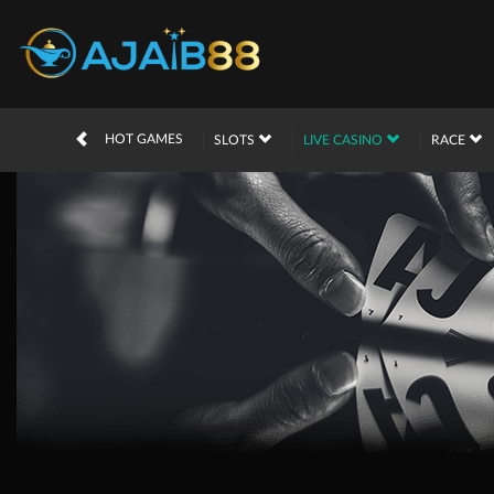
HOT GAMES
SLOTS
LIVE CASINO
RACE