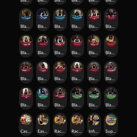
Blackjack_J
Blackjack_Party
Blackjack_Platinum_VIP
Blackjack_Silver_1
Blackjack_Silver_2
Blackjack_Silver_3
Blackjack_Silver_4
Blackjack_Silver_5
Blackjack_Silver_6
Blackjack_Silver_7
Blackjack_VIP_A
Blackjack_VIP_Alpha
Blackjack_VIP_B
Blackjack_VIP_Beta
Blackjack_VIP_C
Blackjack_VIP_D
Blackjack_VIP_E
Blackjack_VIP_G
Blackjack_VIP_Gamma
Blackjack_VIP_H
Blackjack_VIP_I
Blackjack_VIP_L
Blackjack_VIP_M
Blackjack_VIP_N
Blackjack_VIP_Q
Blackjack_VIP_x
Blackjack_VIP_Z
Blackjack_White_A
Blackjack_White_B
Blackjack_White_C
Cash or Crash
Easy Blackjack
Race Track
Race Track First Person
Infinite Bet Stacker Blackjack
Super Color Game