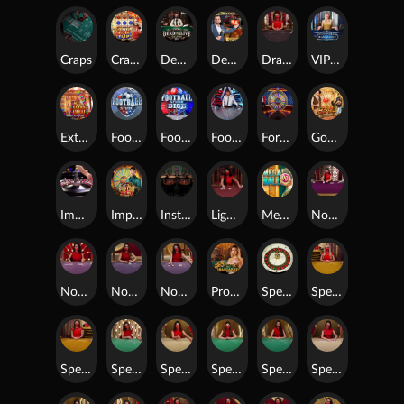
Craps
Crazy Coin Flip
Dead or Alive: Saloon
Deal or No Deal
Dragon_Tiger
VIP Always 6 Blackjack 1
Extra Chilli Epic Spin
Football Studio
Football Studio Dice
Football_Studio
Fortune_Wheel
Gonzo's Treasure Map
Immersive_Roulette
Imperial Quest
Instant_Roulette
Lightning_Baccarat
Mega Ball
No_Comm_Baccarat
No_Comm_Speed_Baccarat_A
No_Comm_Speed_Baccarat_B
No_Comm_Speed_Baccarat_C
Prosperity Tree Baccarat
Speed_Auto_Roulette
Speed_Baccarat_A
Speed_Baccarat_B
Speed_Baccarat_C
Speed_Baccarat_D
Speed_Baccarat_E
Speed_Baccarat_F
Speed_Baccarat_G