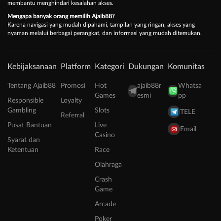
membantu menghindari kesalahan akses.
Mengapa banyak orang memilih Ajaib88?
Karena navigasi yang mudah dipahami, tampilan yang ringan, akses yang
nyaman melalui berbagai perangkat, dan informasi yang mudah ditemukan.
Kebijaksanaan
Platform
Kategori
Dukungan
Komunitas
Tentang Ajaib88
Promosi
Hot
ajaib88r
Whatsa
Games
esmi
pp
Responsible
Loyalty
Gambling
Slots
TELE
Referral
Pusat Bantuan
Live
Email
Casino
Syarat dan
Ketentuan
Race
Olahraga
Crash
Game
Arcade
Poker