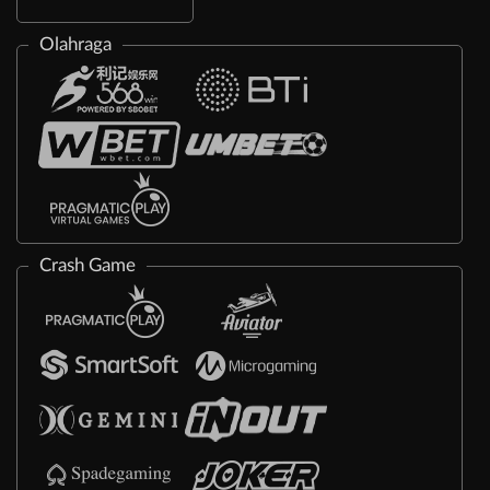
Olahraga
Crash Game