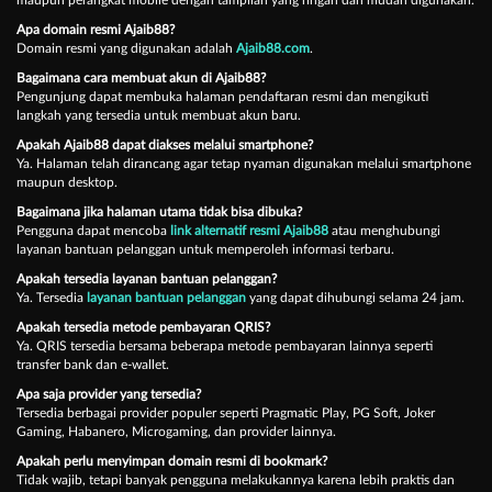
maupun perangkat mobile dengan tampilan yang ringan dan mudah digunakan.
Apa domain resmi Ajaib88?
Domain resmi yang digunakan adalah
Ajaib88.com
.
Bagaimana cara membuat akun di Ajaib88?
Pengunjung dapat membuka halaman pendaftaran resmi dan mengikuti
langkah yang tersedia untuk membuat akun baru.
Apakah Ajaib88 dapat diakses melalui smartphone?
Ya. Halaman telah dirancang agar tetap nyaman digunakan melalui smartphone
maupun desktop.
Bagaimana jika halaman utama tidak bisa dibuka?
Pengguna dapat mencoba
link alternatif resmi Ajaib88
atau menghubungi
layanan bantuan pelanggan untuk memperoleh informasi terbaru.
Apakah tersedia layanan bantuan pelanggan?
Ya. Tersedia
layanan bantuan pelanggan
yang dapat dihubungi selama 24 jam.
Apakah tersedia metode pembayaran QRIS?
Ya. QRIS tersedia bersama beberapa metode pembayaran lainnya seperti
transfer bank dan e-wallet.
Apa saja provider yang tersedia?
Tersedia berbagai provider populer seperti Pragmatic Play, PG Soft, Joker
Gaming, Habanero, Microgaming, dan provider lainnya.
Apakah perlu menyimpan domain resmi di bookmark?
Tidak wajib, tetapi banyak pengguna melakukannya karena lebih praktis dan