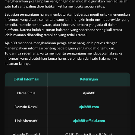
mengherankan jika tampilan yang ringan dan mudah digunakan menjadi salah
satu hal yang paling diperhatikan ketika membuka sebuah situs.
Sebagian pengunjung hanya membutuhkan beberapa menit untuk menemukan
informasi yang dicari, sementara yang lain mungkin ingin melihat provider yang
tersedia, metode pembayaran, atau informasi terbaru yang ada di dalam
platform. Karena itulah susunan halaman yang sederhana sering kali terasa
lebih nyaman dibanding tampilan yang terlalu ramai.
Ajaib88 mencoba menghadirkan pengalaman yang lebih praktis dengan
menempatkan informasi penting pada bagian yang mudah ditemukan.
Tujuannya sederhana, yaitu membantu pengunjung mendapatkan akses ke
informasi yang dibutuhkan tanpa harus berpindah dari satu halaman ke
halaman lainnya.
Detail Informasi
Keterangan
Nama Situs
Ajaib88
Domain Resmi
ajaib88.com
Link Alternatif
ajaib88-official.com
Metode Transaksi
QRIS, Transfer Bank, E-Wallet