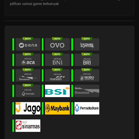
pilihan variasi game terbanyak