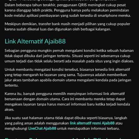
Dalam beberapa tahun terakhir, penggunaan QRIS meningkat cukup pesat
karena dianggap lebih praktis. Pengguna hanya perlu melakukan pemindaian
kode melalui aplikasi pembayaran yang sudah tersedia di smartphone mereka.
Meskipun demikian, transfer bank masih menjadi pilihan yang cukup populer
karena sudah dikenal luas dan digunakan oleh berbagai kalangan.
Link Alternatif Ajaib88
Sebagian pengguna mungkin pernah mengalami kondisi ketika sebuah halaman
tidak dapat dibuka dari jaringan tertentu. Situasi seperti ini sebenarnya cukup
umum terjadi dan tidak selalu berarti ada masalah pada situs yang ingin diakses.
Untuk membantu mengatasi kondisi tersebut, biasanya tersedia link alternatif
yang tetap mengarah ke layanan yang sama. Tujuannya adalah memberikan
jalur akses tambahan apabila domain utama mengalami kendala pada jaringan
tertentu.
Karena itu, banyak pengguna memilih menyimpan informasi link alternatif
bersamaan dengan domain utama. Cara ini membantu mereka tetap dapat
mengakses layanan tanpa harus mencari informasi baru ketika terjadi kendala
akses.
Jika suatu saat halaman utama tidak dapat dibuka seperti biasanya, langkah
yang paling aman adalah menggunakan
link alternatif resmi Ajaib88
atau
menghubungi
LiveChat Ajaib88
untuk mendapatkan informasi terbaru.