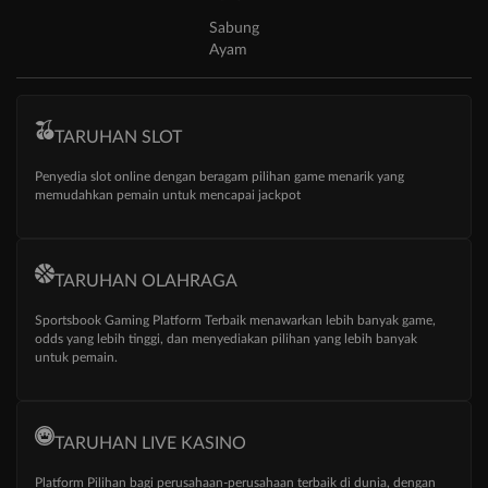
Sabung
Ayam
TARUHAN SLOT
Penyedia slot online dengan beragam pilihan game menarik yang
memudahkan pemain untuk mencapai jackpot
TARUHAN OLAHRAGA
Sportsbook Gaming Platform Terbaik menawarkan lebih banyak game,
odds yang lebih tinggi, dan menyediakan pilihan yang lebih banyak
untuk pemain.
TARUHAN LIVE KASINO
Platform Pilihan bagi perusahaan-perusahaan terbaik di dunia, dengan