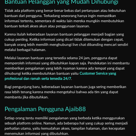
Bantuan Pelanggan yang Mudah Dihubungi
Tidak ada platform yang benar-benar bebas dari pertanyaan atau kebutuhan
bantuan dari pengguna. Terkadang seseorang hanya ingin memastikan
informasi tertentu, sementara di waktu lain mereka mungkin membutuhkan
bantuan terkait akses akun atau penggunaan layanan.
Karena itulah keberadaan layanan bantuan pelanggan menjadi bagian yang
cukup penting. Ketika informasi yang dicari tidak ditemukan dengan cepat,
banyak orang lebih memilih menghubungi live chat dibanding mencari sendiri
melalui berbagai halaman.
Melalui layanan bantuan yang tersedia selama 24 jam, pengguna dapat
memperoleh informasi yang dibutuhkan kapan saja. Pendekatan ini membantu
memberikan pengalaman yang lebih nyaman karena ada tempat yang dapat
dihubungi ketika membutuhkan bantuan yaitu
Customer Service yang
profesional dan ramah serta tersedia 24/7
.
Bagi pengunjung baru, keberadaan layanan bantuan juga sering memberikan
rasa lebih tenang karena mereka mengetahui bahwa ada tim yang dapat
membantu jika dibutuhkan.
Pengalaman Pengguna Ajaib88
Setiap orang tentu memiliki pengalaman yang berbeda ketika menggunakan
sebuah platform online. Namun, ada beberapa hal yang cukup sering menjadi
perhatian utama, yaitu kemudahan akses, tampilan halaman, dan kecepatan
menemukan informasi yang dibutuhkan.