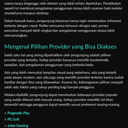
utama tanpa terganggu oleh elemen yang tidak terlalu diperlukan. Pendekatan
seperti ini membuat pengalaman penggunaan terasa lebih nyaman baik melalui
smartphone maupun desktop.
Dalam banyak kasus, pengunjung biasanya hanya ingin menemukan informasi
tertentu dengan cepat. Ketika semuanya tersusun dengan rapi, proses
pencarian menjadi lebih singkat dan pengalaman penggunaan terasa lebih
menyenangkan.
Mengenal Pilihan Provider yang Bisa Diakses
Salah satu hal yang sering diperhatikan oleh pengunjung adalah pilihan
provider yang tersedia. Setiap provider biasanya memiliki karakteristik,
tampilan, dan pengalaman penggunaan yang berbeda-beda.
Ada yang lebih menyukai tampilan visual yang sederhana, ada yang tertarik
pada desain modern, dan ada juga yang memilih provider tertentu karena sudah
familiar dengan fitur yang ditawarkan. Karena itu, keberagaman pilihan menjadi
salah satu faktor yang cukup penting bagi banyak pengguna.
Melalui Ajaib88, pengunjung dapat menemukan beberapa provider populer
yang sudah dikenal oleh banyak orang. Setiap provider memiliki ciri khas
tersendiri sehingga pengguna dapat memilih sesuai preferensi masing-masing.
⭐
Pragmatic Play
⭐
PG Soft
⭐
Joker Gaming