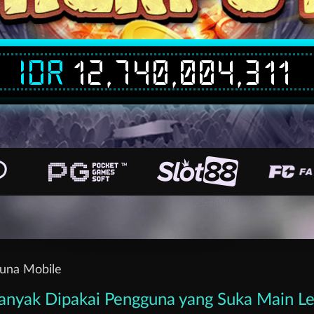
IDR
12,740,004,311
guna Mobile
anyak Dipakai Pengguna yang Suka Main 