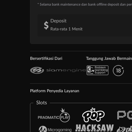
* Selama bank maintenance dan bank offline deposit dan pen
Deposit
Rata-rata 1 Menit
Bersertifikasi Dari
Tanggung Jawab Bermain
Platform Penyedia Layanan
Slots