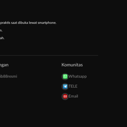
praktis saat dibuka lewat smartphone.
n.
ah.
ngan
Komunitas
aib88resmi
Whatsapp
TELE
Email