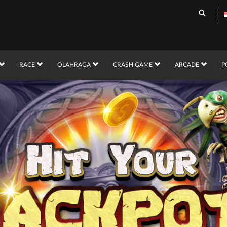
RACE
OLAHRAGA
CRASH GAME
ARCADE
P