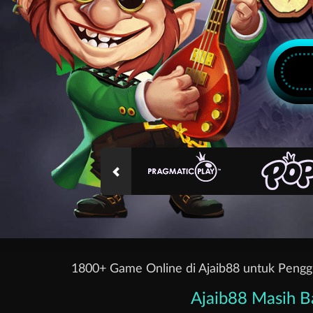
1800+ Game Online di Ajaib88 untuk Peng
Ajaib88 Masih B