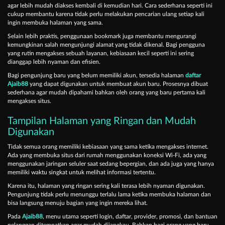
agar lebih mudah diakses kembali di kemudian hari. Cara sederhana seperti ini
cukup membantu karena tidak perlu melakukan pencarian ulang setiap kali
ingin membuka halaman yang sama.
Selain lebih praktis, penggunaan bookmark juga membantu mengurangi
kemungkinan salah mengunjungi alamat yang tidak dikenal. Bagi pengguna
yang rutin mengakses sebuah layanan, kebiasaan kecil seperti ini sering
dianggap lebih nyaman dan efisien.
Bagi pengunjung baru yang belum memiliki akun, tersedia halaman
daftar
Ajaib88
yang dapat digunakan untuk membuat akun baru. Prosesnya dibuat
sederhana agar mudah dipahami bahkan oleh orang yang baru pertama kali
mengakses situs.
Tampilan Halaman yang Ringan dan Mudah
Digunakan
Tidak semua orang memiliki kebiasaan yang sama ketika mengakses internet.
Ada yang membuka situs dari rumah menggunakan koneksi Wi-Fi, ada yang
menggunakan jaringan seluler saat sedang bepergian, dan ada juga yang hanya
memiliki waktu singkat untuk melihat informasi tertentu.
Karena itu, halaman yang ringan sering kali terasa lebih nyaman digunakan.
Pengunjung tidak perlu menunggu terlalu lama ketika membuka halaman dan
bisa langsung menuju bagian yang ingin mereka lihat.
Pada
Ajaib88
, menu utama seperti login, daftar, provider, promosi, dan bantuan
pelanggan ditempatkan agar mudah dijangkau. Bahkan bagi orang yang baru