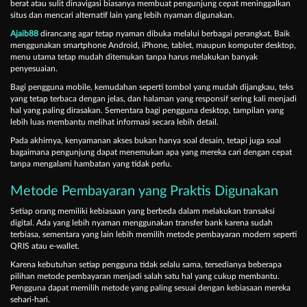
berat atau sulit dinavigasi biasanya membuat pengunjung cepat meninggalkan
situs dan mencari alternatif lain yang lebih nyaman digunakan.
Ajaib88
dirancang agar tetap nyaman dibuka melalui berbagai perangkat. Baik
menggunakan smartphone Android, iPhone, tablet, maupun komputer desktop,
menu utama tetap mudah ditemukan tanpa harus melakukan banyak
penyesuaian.
Bagi pengguna mobile, kemudahan seperti tombol yang mudah dijangkau, teks
yang tetap terbaca dengan jelas, dan halaman yang responsif sering kali menjadi
hal yang paling dirasakan. Sementara bagi pengguna desktop, tampilan yang
lebih luas membantu melihat informasi secara lebih detail.
Pada akhirnya, kenyamanan akses bukan hanya soal desain, tetapi juga soal
bagaimana pengunjung dapat menemukan apa yang mereka cari dengan cepat
tanpa mengalami hambatan yang tidak perlu.
Metode Pembayaran yang Praktis Digunakan
Setiap orang memiliki kebiasaan yang berbeda dalam melakukan transaksi
digital. Ada yang lebih nyaman menggunakan transfer bank karena sudah
terbiasa, sementara yang lain lebih memilih metode pembayaran modern seperti
QRIS atau e-wallet.
Karena kebutuhan setiap pengguna tidak selalu sama, tersedianya beberapa
pilihan metode pembayaran menjadi salah satu hal yang cukup membantu.
Pengguna dapat memilih metode yang paling sesuai dengan kebiasaan mereka
sehari-hari.