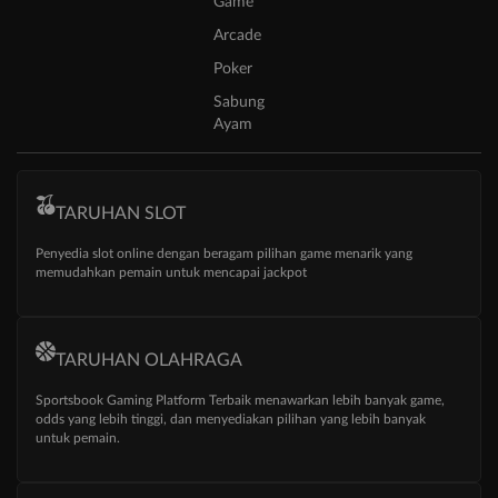
Game
Arcade
Poker
Sabung
Ayam
TARUHAN SLOT
Penyedia slot online dengan beragam pilihan game menarik yang
memudahkan pemain untuk mencapai jackpot
TARUHAN OLAHRAGA
Sportsbook Gaming Platform Terbaik menawarkan lebih banyak game,
odds yang lebih tinggi, dan menyediakan pilihan yang lebih banyak
untuk pemain.