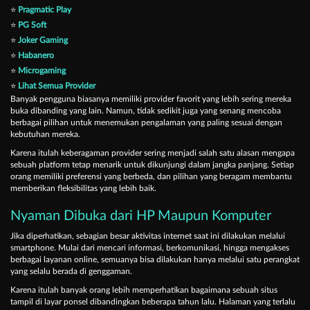
⭐
Pragmatic Play
⭐
PG Soft
⭐
Joker Gaming
⭐
Habanero
⭐
Microgaming
⭐
Lihat Semua Provider
Banyak pengguna biasanya memiliki provider favorit yang lebih sering mereka
buka dibanding yang lain. Namun, tidak sedikit juga yang senang mencoba
berbagai pilihan untuk menemukan pengalaman yang paling sesuai dengan
kebutuhan mereka.
Karena itulah keberagaman provider sering menjadi salah satu alasan mengapa
sebuah platform tetap menarik untuk dikunjungi dalam jangka panjang. Setiap
orang memiliki preferensi yang berbeda, dan pilihan yang beragam membantu
memberikan fleksibilitas yang lebih baik.
Nyaman Dibuka dari HP Maupun Komputer
Jika diperhatikan, sebagian besar aktivitas internet saat ini dilakukan melalui
smartphone. Mulai dari mencari informasi, berkomunikasi, hingga mengakses
berbagai layanan online, semuanya bisa dilakukan hanya melalui satu perangkat
yang selalu berada di genggaman.
Karena itulah banyak orang lebih memperhatikan bagaimana sebuah situs
tampil di layar ponsel dibandingkan beberapa tahun lalu. Halaman yang terlalu