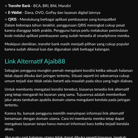
⭐
Transfer Bank
- BCA, BRI, BNI, Mandiri
⭐
E-Wallet
- Dana, OVO, GoPay dan layanan digital lainnya
⭐
QRIS
- Mendukung berbagai aplikasi pembayaran yang kompatibel
Dalam beberapa tahun terakhir, penggunaan QRIS meningkat cukup pesat
karena dianggap lebih praktis. Pengguna hanya perlu melakukan pemindaian
kode melalui aplikasi pembayaran yang sudah tersedia di smartphone mereka.
Meskipun demikian, transfer bank masih menjadi pilihan yang cukup populer
karena sudah dikenal luas dan digunakan oleh berbagai kalangan.
Link Alternatif Ajaib88
Sebagian pengguna mungkin pernah mengalami kondisi ketika sebuah halaman
tidak dapat dibuka dari jaringan tertentu. Situasi seperti ini sebenarnya cukup
umum terjadi dan tidak selalu berarti ada masalah pada situs yang ingin diakses.
Untuk membantu mengatasi kondisi tersebut, biasanya tersedia link alternatif
yang tetap mengarah ke layanan yang sama. Tujuannya adalah memberikan
jalur akses tambahan apabila domain utama mengalami kendala pada jaringan
tertentu.
Karena itu, banyak pengguna memilih menyimpan informasi link alternatif
bersamaan dengan domain utama. Cara ini membantu mereka tetap dapat
mengakses layanan tanpa harus mencari informasi baru ketika terjadi kendala
akses.
Jika suatu saat halaman utama tidak dapat dibuka seperti biasanya, langkah