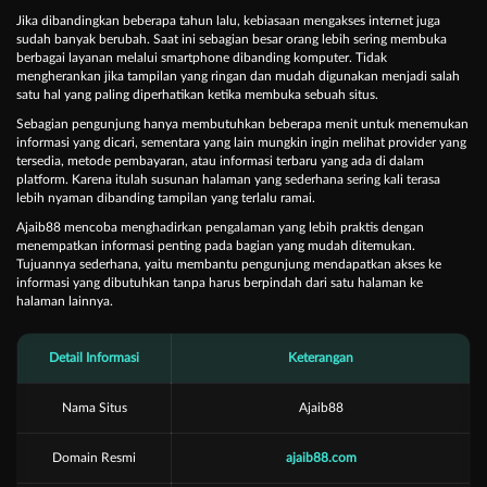
Jika dibandingkan beberapa tahun lalu, kebiasaan mengakses internet juga
sudah banyak berubah. Saat ini sebagian besar orang lebih sering membuka
berbagai layanan melalui smartphone dibanding komputer. Tidak
mengherankan jika tampilan yang ringan dan mudah digunakan menjadi salah
satu hal yang paling diperhatikan ketika membuka sebuah situs.
Sebagian pengunjung hanya membutuhkan beberapa menit untuk menemukan
informasi yang dicari, sementara yang lain mungkin ingin melihat provider yang
tersedia, metode pembayaran, atau informasi terbaru yang ada di dalam
platform. Karena itulah susunan halaman yang sederhana sering kali terasa
lebih nyaman dibanding tampilan yang terlalu ramai.
Ajaib88 mencoba menghadirkan pengalaman yang lebih praktis dengan
menempatkan informasi penting pada bagian yang mudah ditemukan.
Tujuannya sederhana, yaitu membantu pengunjung mendapatkan akses ke
informasi yang dibutuhkan tanpa harus berpindah dari satu halaman ke
halaman lainnya.
Detail Informasi
Keterangan
Nama Situs
Ajaib88
Domain Resmi
ajaib88.com