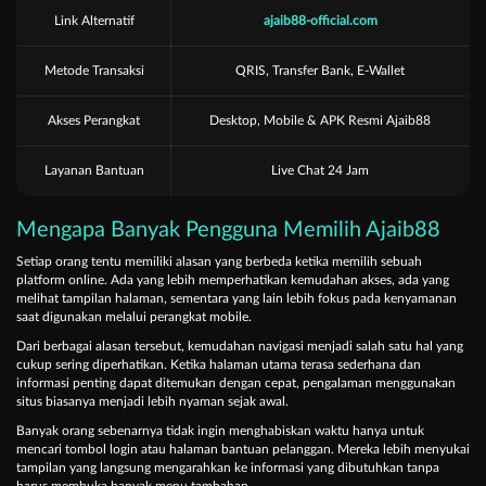
Link Alternatif
ajaib88-official.com
Metode Transaksi
QRIS, Transfer Bank, E-Wallet
Akses Perangkat
Desktop, Mobile & APK Resmi Ajaib88
Layanan Bantuan
Live Chat 24 Jam
Mengapa Banyak Pengguna Memilih Ajaib88
Setiap orang tentu memiliki alasan yang berbeda ketika memilih sebuah
platform online. Ada yang lebih memperhatikan kemudahan akses, ada yang
melihat tampilan halaman, sementara yang lain lebih fokus pada kenyamanan
saat digunakan melalui perangkat mobile.
Dari berbagai alasan tersebut, kemudahan navigasi menjadi salah satu hal yang
cukup sering diperhatikan. Ketika halaman utama terasa sederhana dan
informasi penting dapat ditemukan dengan cepat, pengalaman menggunakan
situs biasanya menjadi lebih nyaman sejak awal.
Banyak orang sebenarnya tidak ingin menghabiskan waktu hanya untuk
mencari tombol login atau halaman bantuan pelanggan. Mereka lebih menyukai
tampilan yang langsung mengarahkan ke informasi yang dibutuhkan tanpa
harus membuka banyak menu tambahan.