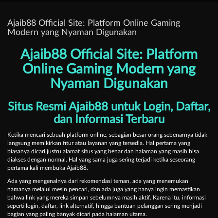
Ajaib88 Official Site: Platform Online Gaming
Modern yang Nyaman Digunakan
Ajaib88 Official Site: Platform
Online Gaming Modern yang
Nyaman Digunakan
Situs Resmi Ajaib88 untuk Login, Daftar,
dan Informasi Terbaru
Ketika mencari sebuah platform online, sebagian besar orang sebenarnya tidak
langsung memikirkan fitur atau layanan yang tersedia. Hal pertama yang
biasanya dicari justru alamat situs yang benar dan halaman yang masih bisa
diakses dengan normal. Hal yang sama juga sering terjadi ketika seseorang
pertama kali membuka Ajaib88.
Ada yang mengenalnya dari rekomendasi teman, ada yang menemukan
namanya melalui mesin pencari, dan ada juga yang hanya ingin memastikan
bahwa link yang mereka simpan sebelumnya masih aktif. Karena itu, informasi
seperti login, daftar, link alternatif, hingga bantuan pelanggan sering menjadi
bagian yang paling banyak dicari pada halaman utama.